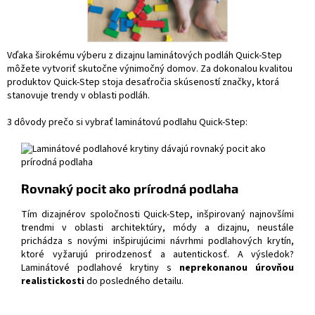
Vďaka širokému výberu z dizajnu laminátových podláh Quick-Step
môžete vytvoriť skutočne výnimočný domov. Za dokonalou kvalitou
produktov Quick-Step stoja desaťročia skúseností značky, ktorá
stanovuje trendy v oblasti podláh.
3 dôvody prečo si vybrať laminátovú podlahu Quick-Step:
Rovnaký pocit ako prírodná podlaha
Tím dizajnérov spoločnosti Quick-Step, inšpirovaný najnovšími
trendmi v oblasti architektúry, módy a dizajnu, neustále
prichádza s novými inšpirujúcimi návrhmi podlahových krytín,
ktoré vyžarujú prirodzenosť a autentickosť. A výsledok?
Laminátové podlahové krytiny s
neprekonanou úrovňou
realistickosti
do posledného detailu.