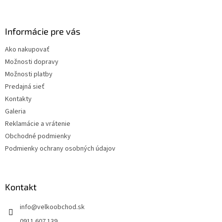
á
p
ä
Informácie pre vás
t
Ako nakupovať
i
Možnosti dopravy
e
Možnosti platby
Predajná sieť
Kontakty
Galeria
Reklamácie a vrátenie
Obchodné podmienky
Podmienky ochrany osobných údajov
Kontakt
info
@
velkoobchod.sk
0911 607 139