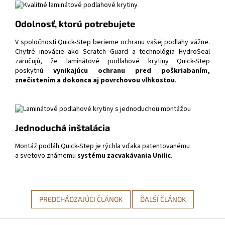
Odolnosť, ktorú potrebujete
V spoločnosti Quick-Step berieme ochranu vašej podlahy vážne.
Chytré inovácie ako Scratch Guard a technológia HydroSeal
zaručujú, že laminátové podlahové krytiny Quick-Step
poskytnú
vynikajúcu ochranu pred poškriabaním,
znečistením a dokonca aj povrchovou vlhkosťou
.
Jednoduchá inštalácia
Montáž podláh Quick-Step je rýchla vďaka patentovanému
a svetovo známemu
systému zacvakávania Unilic
.
PREDCHÁDZAJÚCI ČLÁNOK
ĎALŠÍ ČLÁNOK
Z