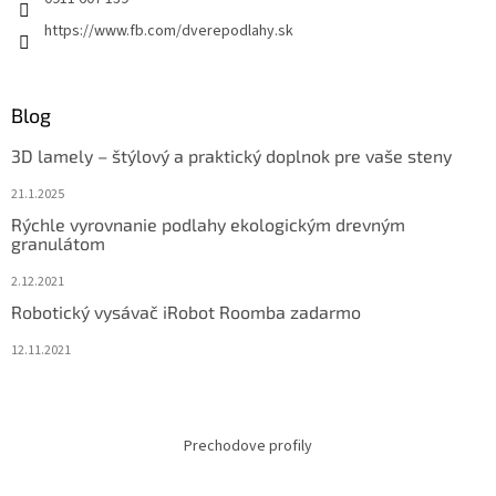
https://www.fb.com/dverepodlahy.sk
Blog
3D lamely – štýlový a praktický doplnok pre vaše steny
21.1.2025
Rýchle vyrovnanie podlahy ekologickým drevným
granulátom
2.12.2021
Robotický vysávač iRobot Roomba zadarmo
12.11.2021
Prechodove profily