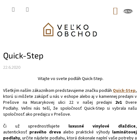
Prejsť
na
NÁKUP
obsah
KOŠÍK
Quick-Step
22.6.2020
Vitajte vo svete podláh Quick-Step.
Všetkým naším zákazníkom predstavujeme značku podláh
Quick-Step
,
ktorú si môžete zakúpiť u nás v eshope alebo aj v kamennej predajni v
Prešove na Masarykovej ulici 22 v našej predajni
2v1
Dvere
Podlahy.
Veľmi nás teší, že spoločnosť Quick-Step si vybrala našu
spoločnosť ako predajcu v Prešove.
Či už uprednostňujete
luxusné vinylové dlaždice
,
autentickosť
pravého dreva
alebo praktické výhody
laminátovej
podlahy
, určite nájdete podlahu, ktorá dokonale naplní vaše potreby a