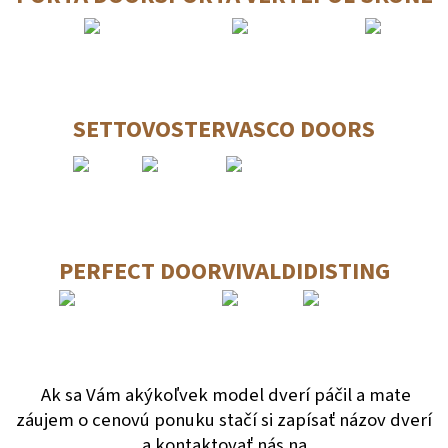
SETTO
VOSTER
VASCO DOORS
PERFECT DOOR
VIVALDI
DISTING
Ak sa Vám akýkoľvek model dverí páčil a mate
záujem o cenovú ponuku stačí si zapísať názov dverí
a kontaktovať nás na