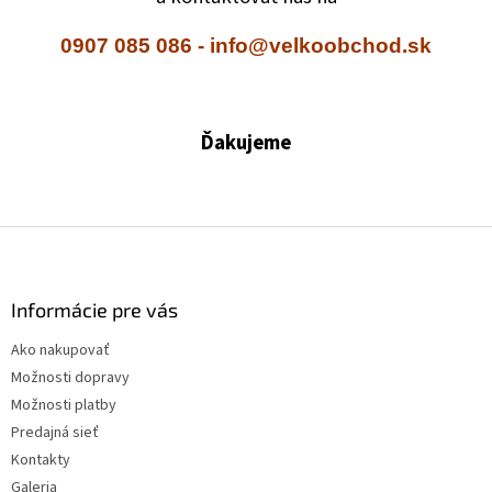
0907 085 086 - info@velkoobchod.sk
Ďakujeme
Z
á
p
ä
Informácie pre vás
t
Ako nakupovať
i
Možnosti dopravy
e
Možnosti platby
Predajná sieť
Kontakty
Galeria