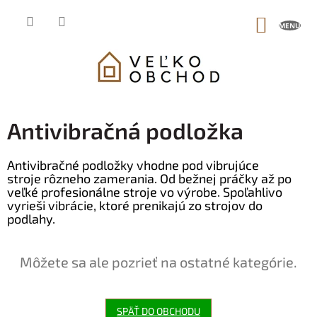
Prejsť
na
NÁKUP
obsah
KOŠÍK
Antivibračná podložka
Antivibračné podložky vhodne pod vibrujúce
stroje rôzneho zamerania. Od bežnej práčky až po
veľké profesionálne stroje vo výrobe. Spoľahlivo
vyrieši vibrácie, ktoré prenikajú zo strojov do
podlahy.
Môžete sa ale pozrieť na ostatné kategórie.
SPÄŤ DO OBCHODU