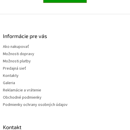
Z
á
p
ä
Informácie pre vás
t
Ako nakupovať
i
Možnosti dopravy
e
Možnosti platby
Predajná sieť
Kontakty
Galeria
Reklamácie a vrátenie
Obchodné podmienky
Podmienky ochrany osobných údajov
Kontakt