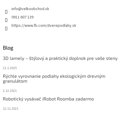
info
@
velkoobchod.sk
0911 607 139
https://www.fb.com/dverepodlahy.sk
Blog
3D lamely – štýlový a praktický doplnok pre vaše steny
21.1.2025
Rýchle vyrovnanie podlahy ekologickým drevným
granulátom
2.12.2021
Robotický vysávač iRobot Roomba zadarmo
12.11.2021