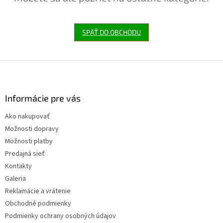
SPÄŤ DO OBCHODU
Z
á
p
ä
Informácie pre vás
t
Ako nakupovať
i
Možnosti dopravy
e
Možnosti platby
Predajná sieť
Kontakty
Galeria
Reklamácie a vrátenie
Obchodné podmienky
Podmienky ochrany osobných údajov