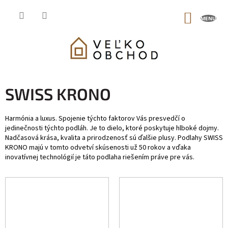
Prejsť
na
NÁKUP
obsah
KOŠÍK
SWISS KRONO
Harmónia a luxus. Spojenie týchto faktorov Vás presvedčí o
jedinečnosti týchto podláh. Je to dielo, ktoré poskytuje hlboké dojmy.
Nadčasová krása, kvalita a prirodzenosť sú ďalšie plusy. Podlahy SWISS
KRONO majú v tomto odvetví skúsenosti už 50 rokov a vďaka
inovatívnej technológií je táto podlaha riešením práve pre vás.