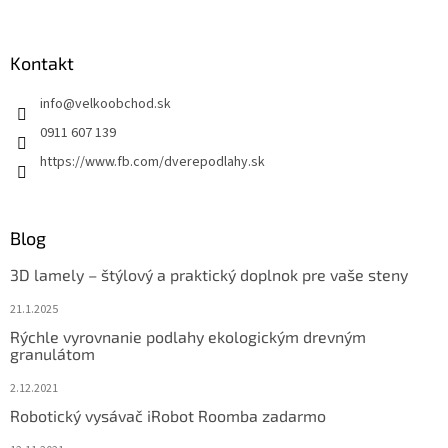
Kontakt
info
@
velkoobchod.sk
0911 607 139
https://www.fb.com/dverepodlahy.sk
Blog
3D lamely – štýlový a praktický doplnok pre vaše steny
21.1.2025
Rýchle vyrovnanie podlahy ekologickým drevným
granulátom
2.12.2021
Robotický vysávač iRobot Roomba zadarmo