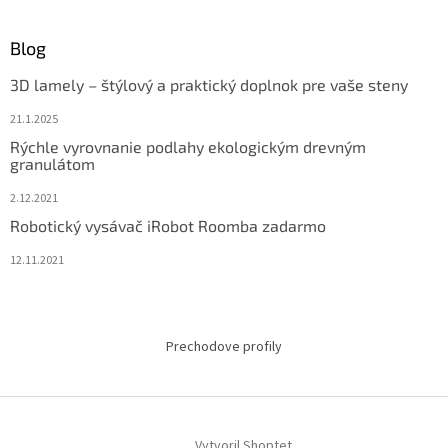
Blog
3D lamely – štýlový a praktický doplnok pre vaše steny
21.1.2025
Rýchle vyrovnanie podlahy ekologickým drevným
granulátom
2.12.2021
Robotický vysávač iRobot Roomba zadarmo
12.11.2021
Prechodove profily
Vytvoril Shoptet