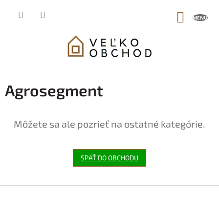
Prejsť
na
NÁKUP
obsah
KOŠÍK
Agrosegment
Môžete sa ale pozrieť na ostatné kategórie.
SPÄŤ DO OBCHODU
Z
á
p