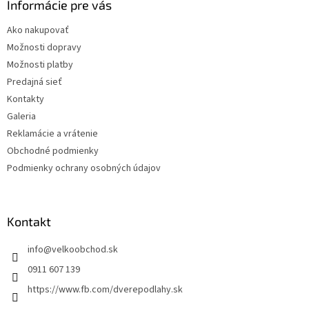
ä
Informácie pre vás
t
Ako nakupovať
i
Možnosti dopravy
e
Možnosti platby
Predajná sieť
Kontakty
Galeria
Reklamácie a vrátenie
Obchodné podmienky
Podmienky ochrany osobných údajov
Kontakt
info
@
velkoobchod.sk
0911 607 139
https://www.fb.com/dverepodlahy.sk