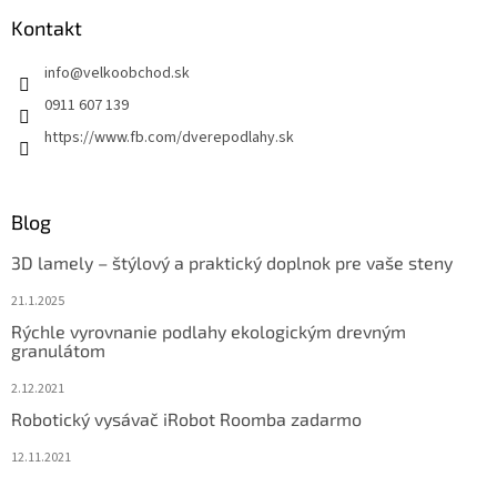
Kontakt
info
@
velkoobchod.sk
0911 607 139
https://www.fb.com/dverepodlahy.sk
Blog
3D lamely – štýlový a praktický doplnok pre vaše steny
21.1.2025
Rýchle vyrovnanie podlahy ekologickým drevným
granulátom
2.12.2021
Robotický vysávač iRobot Roomba zadarmo
12.11.2021