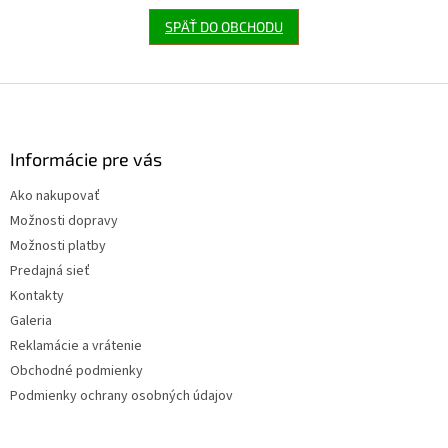
SPÄŤ DO OBCHODU
Z
á
p
ä
Informácie pre vás
t
Ako nakupovať
i
Možnosti dopravy
e
Možnosti platby
Predajná sieť
Kontakty
Galeria
Reklamácie a vrátenie
Obchodné podmienky
Podmienky ochrany osobných údajov