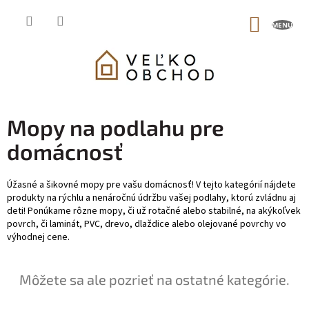
Prejsť
na
NÁKUP
obsah
KOŠÍK
Mopy na podlahu pre
domácnosť
Úžasné a šikovné mopy pre vašu domácnosť! V tejto kategórií nájdete
produkty na rýchlu a nenáročnú údržbu vašej podlahy, ktorú zvládnu aj
deti! Ponúkame rôzne mopy, či už rotačné alebo stabilné, na akýkoľvek
povrch, či laminát, PVC, drevo, dlaždice alebo olejované povrchy vo
výhodnej cene.
Môžete sa ale pozrieť na ostatné kategórie.