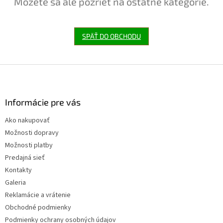
Môžete sa ale pozrieť na ostatné kategórie.
SPÄŤ DO OBCHODU
Z
á
p
ä
Informácie pre vás
t
Ako nakupovať
i
Možnosti dopravy
e
Možnosti platby
Predajná sieť
Kontakty
Galeria
Reklamácie a vrátenie
Obchodné podmienky
Podmienky ochrany osobných údajov