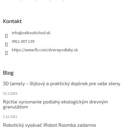
Kontakt
info
@
velkoobchod.sk
0911 607 139
https://www.fb.com/dverepodlahy.sk
Blog
3D lamely – štýlový a praktický doplnok pre vaše steny
21.1.2025
Rýchle vyrovnanie podlahy ekologickým drevným
granulátom
2.12.2021
Robotický vysávač iRobot Roomba zadarmo