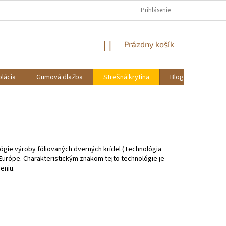
PREDAJNÁ SIEŤ
KONTAKTY
GALERIA
Prihlásenie
REKLAMÁCIE A VRÁTENI
NÁKUPNÝ
Prázdny košík
KOŠÍK
olácia
Gumová dlažba
Strešná krytina
Blog
Návrh i
lógie výroby fóliovaných dverných krídel (Technológia
 Európe. Charakteristickým znakom tejto technológie je
deniu.