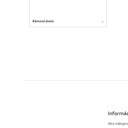
Rámové dvere
Z
á
p
ä
t
Informác
i
e
Ako nakupo