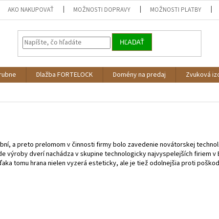
AKO NAKUPOVAŤ
MOŽNOSTI DOPRAVY
MOŽNOSTI PLATBY
HĽADAŤ
árubne
Dlažba FORTELOCK
Domény na predaj
Zvuková iz
bní, a preto prelomom v činnosti firmy bolo zavedenie novátorskej techno
e výroby dverí nachádza v skupine technologicky najvyspelejších firiem v
aka tomu hrana nielen vyzerá esteticky, ale je tiež odolnejšia proti poško