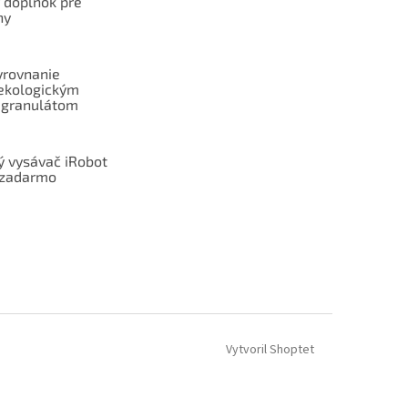
ý doplnok pre
ny
yrovnanie
ekologickým
 granulátom
ý vysávač iRobot
zadarmo
Vytvoril Shoptet