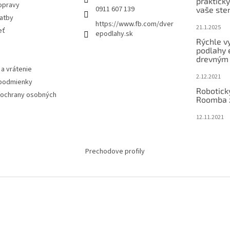
praktick
opravy
0911 607 139
vaše ste
latby
https://www.fb.com/dver
21.1.2025
eť
epodlahy.sk
Rýchle v
podlahy 
drevným
a vrátenie
2.12.2021
podmienky
Robotick
ochrany osobných
Roomba 
12.11.2021
Prechodove profily