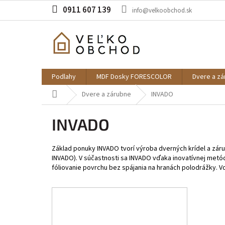
Prejsť
0911 607 139
info@velkoobchod.sk
na
obsah
Podlahy
MDF Dosky FORESCOLOR
Dvere a z
Domov
Dvere a zárubne
INVADO
INVADO
Základ ponuky INVADO tvorí výroba dverných krídel a záru
INVADO). V súčastnosti sa INVADO vďaka inovatívnej metód
fóliovanie povrchu bez spájania na hranách polodrážky. Vď