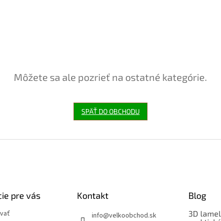
Môžete sa ale pozrieť na ostatné kategórie.
SPÄŤ DO OBCHODU
ie pre vás
Kontakt
Blog
vať
3D lamel
info
@
velkoobchod.sk