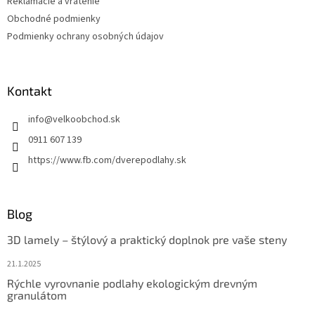
Reklamácie a vrátenie
p
Obchodné podmienky
i
s
Podmienky ochrany osobných údajov
u
Kontakt
info
@
velkoobchod.sk
0911 607 139
https://www.fb.com/dverepodlahy.sk
Blog
3D lamely – štýlový a praktický doplnok pre vaše steny
21.1.2025
Rýchle vyrovnanie podlahy ekologickým drevným
granulátom