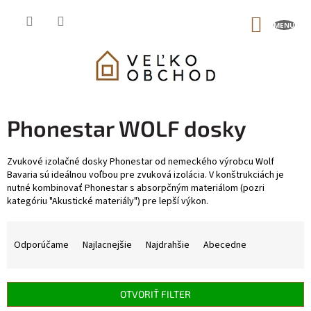
Prejsť
na
NÁKUP
obsah
KOŠÍK
Phonestar WOLF dosky
Zvukové izolačné dosky Phonestar od nemeckého výrobcu Wolf
Bavaria sú ideálnou voľbou pre zvuková izolácia. V konštrukciách je
nutné kombinovať Phonestar s absorpčným materiálom (pozri
kategóriu "Akustické materiály") pre lepší výkon.
R
a
Odporúčame
Najlacnejšie
Najdrahšie
Abecedne
d
e
n
OTVORIŤ FILTER
i