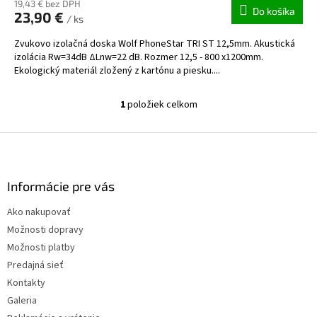
19,43 € bez DPH
Do košíka
23,90 €
/ ks
Zvukovo izolačná doska Wolf PhoneStar TRI ST 12,5mm. Akustická
izolácia Rw=34dB ΔLnw=22 dB. Rozmer 12,5 - 800 x1200mm.
Ekologický materiál zložený z kartónu a piesku....
1
položiek celkom
O
v
l
Z
á
á
d
p
a
ä
Informácie pre vás
c
t
i
Ako nakupovať
i
e
Možnosti dopravy
p
e
r
Možnosti platby
v
Predajná sieť
k
Kontakty
y
v
Galeria
ý