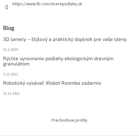
https://www.fb.com/dverepodlahy.sk
Blog
3D lamely – štýlový a praktický doplnok pre vaše steny
21.1.2025
Rýchle vyrovnanie podlahy ekologickým drevným
granulátom
2.12.2021
Robotický vysávač iRobot Roomba zadarmo
12.11.2021
Prechodove profily