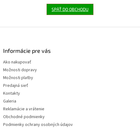
SPÄŤ DO OBCHODU
Z
á
p
ä
Informácie pre vás
t
Ako nakupovať
i
Možnosti dopravy
e
Možnosti platby
Predajná sieť
Kontakty
Galeria
Reklamácie a vrátenie
Obchodné podmienky
Podmienky ochrany osobných údajov