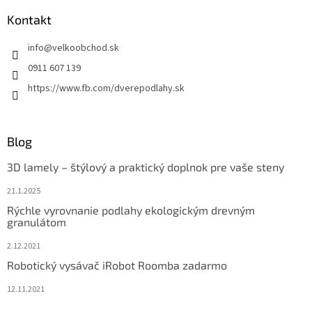
Kontakt
info
@
velkoobchod.sk
0911 607 139
https://www.fb.com/dverepodlahy.sk
Blog
3D lamely – štýlový a praktický doplnok pre vaše steny
21.1.2025
Rýchle vyrovnanie podlahy ekologickým drevným
granulátom
2.12.2021
Robotický vysávač iRobot Roomba zadarmo
12.11.2021