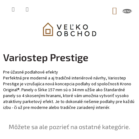
Prejsť
na
NÁKUP
obsah
KOŠÍK
Variostep Prestige
Pre úžasné podlahové efekty
Perfektná pre moderné a aj tradičné interiérové návrhy, Variostep
Prestige je vzrušujúca nová koncepcia podlahy od spoločnosti Krono
Original®. Panely o šírke 157 mm sú o 34 mm užšie ako štandardné
panely so 4 skosenými hranami, ktoré vám umožnia vytvoriť vysoko
atraktívny parketový efekt. Je to dokonalé riešenie podlahy pre každú
izbu - či už pre moderne alebo tradične zariadený interiér.
Môžete sa ale pozrieť na ostatné kategórie.