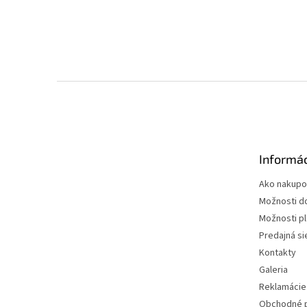
Z
á
p
ä
t
Informác
i
e
Ako nakupo
Možnosti d
Možnosti p
Predajná si
Kontakty
Galeria
Reklamácie 
Obchodné 