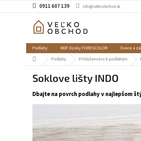
Prejsť
0911 607 139
info@velkoobchod.sk
na
obsah
Podlahy
MDF Dosky FORESCOLOR
Dvere a z
Domov
Podlahy
Príslušenstvo k podlahám
Soklove lišty INDO
Dbajte na povrch podlahy v najlepšom štý