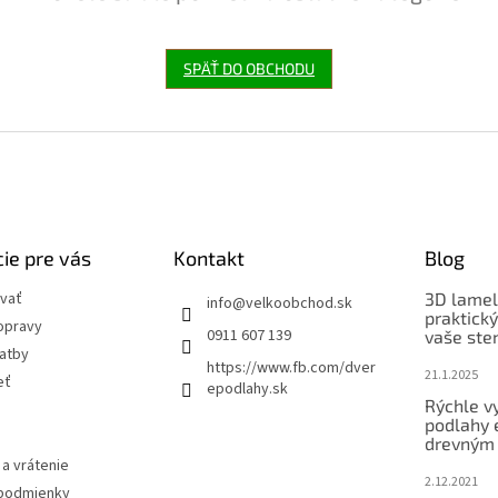
SPÄŤ DO OBCHODU
ie pre vás
Kontakt
Blog
vať
3D lamel
info
@
velkoobchod.sk
praktick
opravy
0911 607 139
vaše ste
latby
https://www.fb.com/dver
21.1.2025
eť
epodlahy.sk
Rýchle v
podlahy 
drevným
a vrátenie
2.12.2021
podmienky