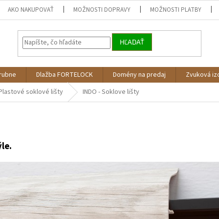
AKO NAKUPOVAŤ
MOŽNOSTI DOPRAVY
MOŽNOSTI PLATBY
HĽADAŤ
árubne
Dlažba FORTELOCK
Domény na predaj
Zvuková iz
Plastové soklové lišty
INDO - Soklove lišty
le.