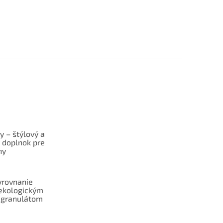
y – štýlový a
ý doplnok pre
ny
yrovnanie
ekologickým
 granulátom