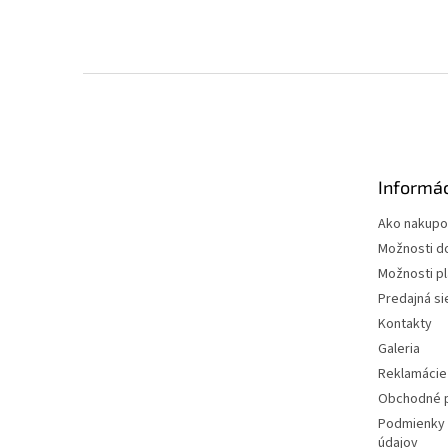
Z
á
p
ä
t
Informác
i
e
Ako nakupo
Možnosti d
Možnosti p
Predajná si
Kontakty
Galeria
Reklamácie 
Obchodné 
Podmienky 
údajov