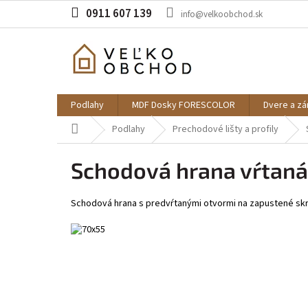
Prejsť
0911 607 139
info@velkoobchod.sk
na
obsah
Podlahy
MDF Dosky FORESCOLOR
Dvere a z
Domov
Podlahy
Prechodové lišty a profily
Schodová hrana vŕtan
Schodová hrana s predvŕtanými otvormi na zapustené skr