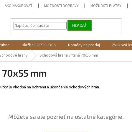
AKO NAKUPOVAŤ
MOŽNOSTI DOPRAVY
MOŽNOSTI PLATBY
HĽADAŤ
árubne
Dlažba FORTELOCK
Domény na predaj
Zvuková iz
Schodové hrany
Schodová hrana vŕtaná 70x55 mm
á 70x55 mm
utky je vhodná na ochranu a ukončenie schodových hrán.
Môžete sa ale pozrieť na ostatné kategórie.