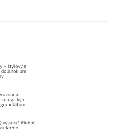
y – štýlový a
ý doplnok pre
ny
yrovnanie
ekologickým
 granulátom
ý vysávač iRobot
zadarmo