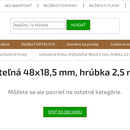
AKO NAKUPOVAŤ
MOŽNOSTI DOPRAVY
MOŽNOSTI PLATBY
HĽADAŤ
árubne
Dlažba FORTELOCK
Domény na predaj
Zvuková iz
Schodové hrany
Schodová hrana ohýbateľná 48x18,5 mm, hrúbka 2,
eľná 48x18,5 mm, hrúbka 2,5
Môžete sa ale pozrieť na ostatné kategórie.
SPÄŤ DO OBCHODU