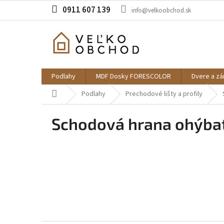
Prejsť
0911 607 139
info@velkoobchod.sk
na
obsah
Podlahy
MDF Dosky FORESCOLOR
Dvere a z
Domov
Podlahy
Prechodové lišty a profily
Schodová hrana ohýbat