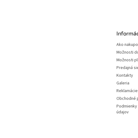
Z
á
p
ä
t
Informác
i
e
Ako nakupo
Možnosti d
Možnosti p
Predajná si
Kontakty
Galeria
Reklamácie 
Obchodné 
Podmienky 
údajov