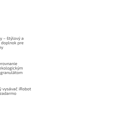
y – štýlový a
ý doplnok pre
ny
yrovnanie
ekologickým
 granulátom
ý vysávač iRobot
zadarmo