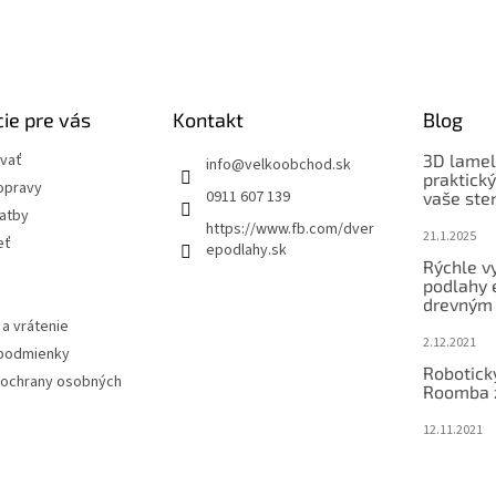
ie pre vás
Kontakt
Blog
vať
3D lamel
info
@
velkoobchod.sk
praktick
opravy
0911 607 139
vaše ste
latby
https://www.fb.com/dver
21.1.2025
eť
epodlahy.sk
Rýchle v
podlahy 
drevným
a vrátenie
2.12.2021
podmienky
Robotick
ochrany osobných
Roomba 
12.11.2021