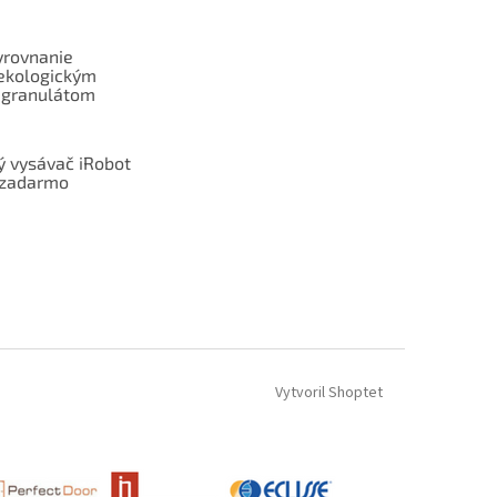
yrovnanie
ekologickým
 granulátom
ý vysávač iRobot
zadarmo
Vytvoril Shoptet