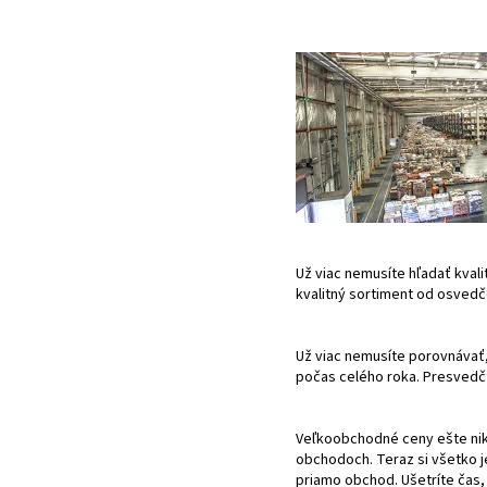
Už viac nemusíte hľadať kval
kvalitný sortiment od osvedč
Už viac nemusíte porovnávať
počas celého roka. Presvedčt
Veľkoobchodné ceny ešte nikd
obchodoch. Teraz si všetko 
priamo obchod. Ušetríte čas,