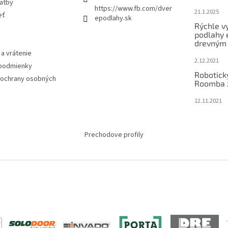
latby
https://www.fb.com/dver
21.1.2025
eť
epodlahy.sk
Rýchle v
podlahy 
drevným
a vrátenie
2.12.2021
podmienky
Robotick
ochrany osobných
Roomba 
12.11.2021
Prechodove profily