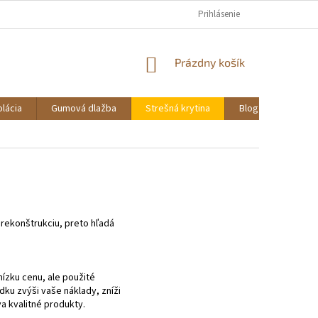
PREDAJNÁ SIEŤ
KONTAKTY
GALERIA
Prihlásenie
REKLAMÁCIE A VRÁTENI
NÁKUPNÝ
Prázdny košík
KOŠÍK
olácia
Gumová dlažba
Strešná krytina
Blog
Návrh i
 rekonštrukciu, preto hľadá
nízku cenu, ale použité
ku zvýši vaše náklady, zníži
a kvalitné produkty.