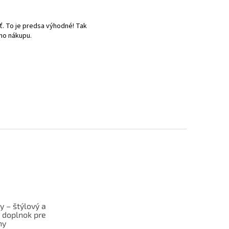
. To je predsa výhodné! Tak
ho nákupu.
y – štýlový a
ý doplnok pre
ny