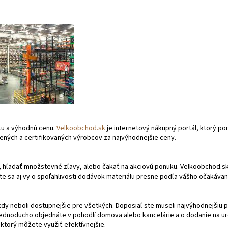
itu a výhodnú cenu.
Velkoobchod.sk
je internetový nákupný portál, ktorý po
ených a certifikovaných výrobcov za najvýhodnejšie ceny.
, hľadať množstevné zľavy, alebo čakať na akciovú ponuku. Velkoobchod.s
e sa aj vy o spoľahlivosti dodávok materiálu presne podľa vášho očakávan
y neboli dostupnejšie pre všetkých. Doposiaľ ste museli najvýhodnejšiu 
jednoducho objednáte v pohodlí domova alebo kancelárie a o dodanie na u
 ktorý môžete využiť efektívnejšie.