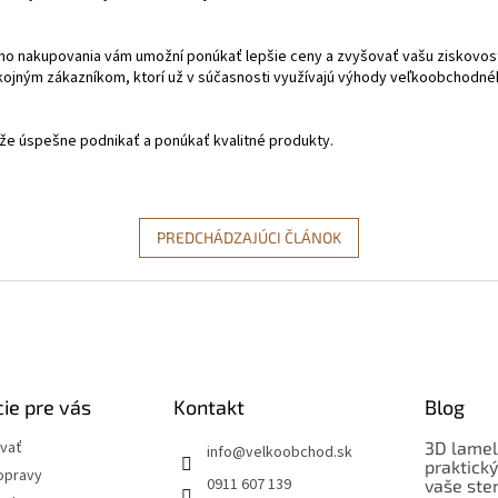
o nakupovania vám umožní ponúkať lepšie ceny a zvyšovať vašu ziskovosť
okojným zákazníkom, ktorí už v súčasnosti využívajú výhody veľkoobchodné
e úspešne podnikať a ponúkať kvalitné produkty.
PREDCHÁDZAJÚCI ČLÁNOK
ie pre vás
Kontakt
Blog
vať
3D lamel
info
@
velkoobchod.sk
praktick
opravy
0911 607 139
vaše ste