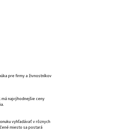
núka pre firmy a živnostníkov
k má najvýhodnejšie ceny
ia.
ponuku vyhľadávať v rôznych
rčené miesto sa postará