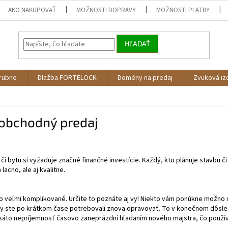
AKO NAKUPOVAŤ
MOŽNOSTI DOPRAVY
MOŽNOSTI PLATBY
HĽADAŤ
árubne
Dlažba FORTELOCK
Domény na predaj
Zvuková iz
obchodný predaj
i bytu si vyžaduje značné finančné investície. Každý, kto plánuje stavbu či
lacno, ale aj kvalitne.
sto veľmi komplikované. Určite to poznáte aj vy! Niekto vám ponúkne možno 
 by ste po krátkom čase potrebovali znova opravovať. To v konečnom dôsled
akáto nepríjemnosť časovo zaneprázdni hľadaním nového majstra, čo použív