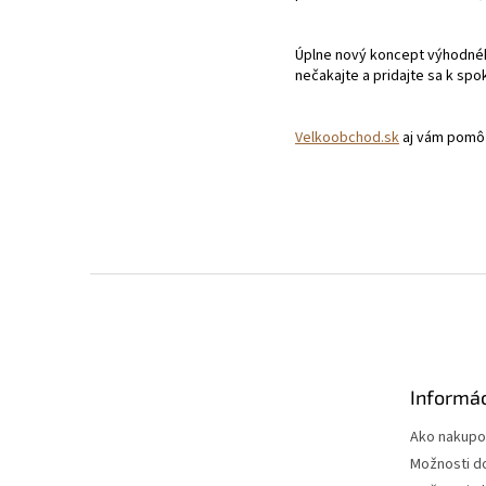
Úplne nový koncept výhodnéh
nečakajte a pridajte sa k sp
Velkoobchod.sk
aj vám pomôž
Z
á
p
ä
t
Informác
i
e
Ako nakupo
Možnosti d