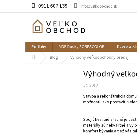
Prejsť
0911 607 139
info@velkoobchod.sk
na
obsah
Podlahy
MDF Dosky FORESCOLOR
Dvere a z
Domov
Blog
Výhodný veľkoobchodný predaj
Výhodný veľko
1.9.2018
Stavba a rekonštrukcia domu č
možnosti, ako postaviť nielen 
Spojiť kvalitné a lacné je ča
materiály sú nekvalitné a vy
komfort bývania a tiež vás t