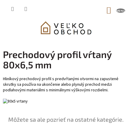
Prejsť
na
NÁKUP
obsah
KOŠÍK
Prechodový profil vŕtaný
80x6,5 mm
Hliníkový prechodový profil s predvŕtanými otvormi na zapustené
skrutky sa používa na ukončenie alebo plynulý prechod medzi
podlahovými materiálmi s minimálnymi výškovými rozdielmi.
Môžete sa ale pozrieť na ostatné kategórie.