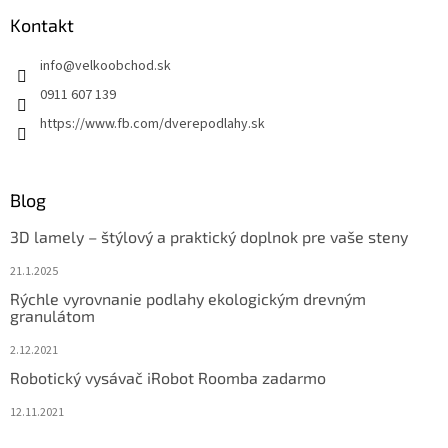
Kontakt
info
@
velkoobchod.sk
0911 607 139
https://www.fb.com/dverepodlahy.sk
Blog
3D lamely – štýlový a praktický doplnok pre vaše steny
21.1.2025
Rýchle vyrovnanie podlahy ekologickým drevným
granulátom
2.12.2021
Robotický vysávač iRobot Roomba zadarmo
12.11.2021