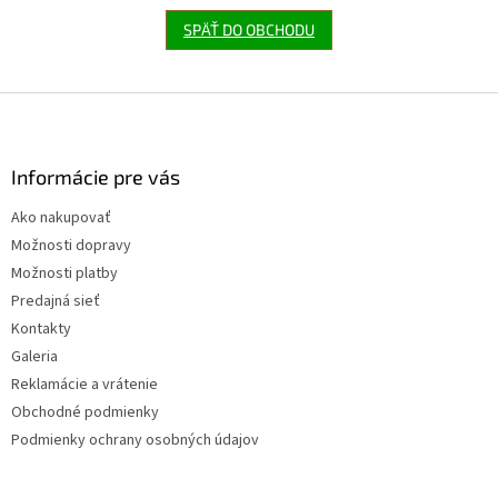
SPÄŤ DO OBCHODU
Z
á
p
ä
Informácie pre vás
t
Ako nakupovať
i
Možnosti dopravy
e
Možnosti platby
Predajná sieť
Kontakty
Galeria
Reklamácie a vrátenie
Obchodné podmienky
Podmienky ochrany osobných údajov