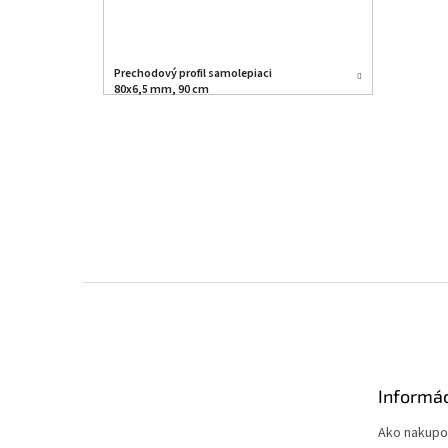
Prechodový profil samolepiaci
80x6,5 mm, 90 cm
Z
á
p
ä
t
Informác
i
e
Ako nakupo