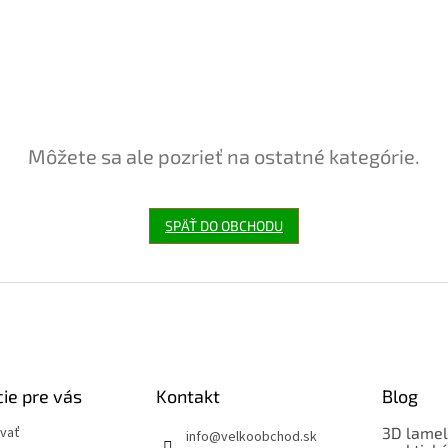
Môžete sa ale pozrieť na ostatné kategórie.
SPÄŤ DO OBCHODU
ie pre vás
Kontakt
Blog
vať
3D lamel
info
@
velkoobchod.sk