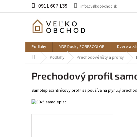
Prejsť
0911 607 139
info@velkoobchod.sk
na
obsah
Podlahy
MDF Dosky FORESCOLOR
Dvere a z
Domov
Podlahy
Prechodové lišty a profily
Prechodový profil sam
Samolepiaci hliníkový profil sa používa na plynulý precho