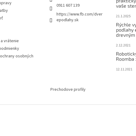
praktick
opravy
0911 607 139
vaše ste
latby
https://www.fb.com/dver
21.1.2025
eť
epodlahy.sk
Rýchle v
podlahy 
drevným
a vrátenie
2.12.2021
podmienky
Robotick
ochrany osobných
Roomba 
12.11.2021
Prechodove profily