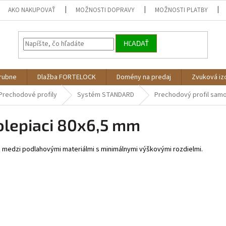
AKO NAKUPOVAŤ
MOŽNOSTI DOPRAVY
MOŽNOSTI PLATBY
HĽADAŤ
árubne
Dlažba FORTELOCK
Domény na predaj
Zvuková iz
Prechodové profily
Systém STANDARD
Prechodový profil samo
olepiaci 80x6,5 mm
d medzi podlahovými materiálmi s minimálnymi výškovými rozdielmi.