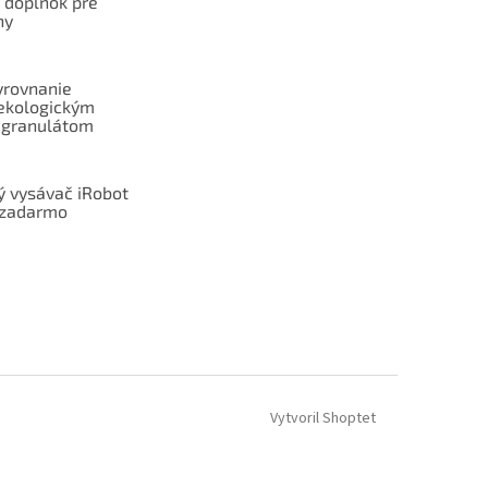
ý doplnok pre
ny
yrovnanie
ekologickým
 granulátom
ý vysávač iRobot
zadarmo
Vytvoril Shoptet