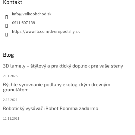
Kontakt
info
@
velkoobchod.sk
0911 607 139
https://www.fb.com/dverepodlahy.sk
Blog
3D lamely – štýlový a praktický doplnok pre vaše steny
21.1.2025
Rýchle vyrovnanie podlahy ekologickým drevným
granulátom
2.12.2021
Robotický vysávač iRobot Roomba zadarmo
12.11.2021