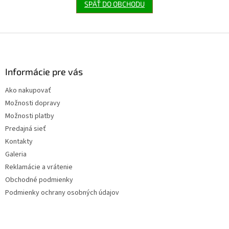
SPÄŤ DO OBCHODU
Z
á
p
ä
Informácie pre vás
t
Ako nakupovať
i
Možnosti dopravy
e
Možnosti platby
Predajná sieť
Kontakty
Galeria
Reklamácie a vrátenie
Obchodné podmienky
Podmienky ochrany osobných údajov