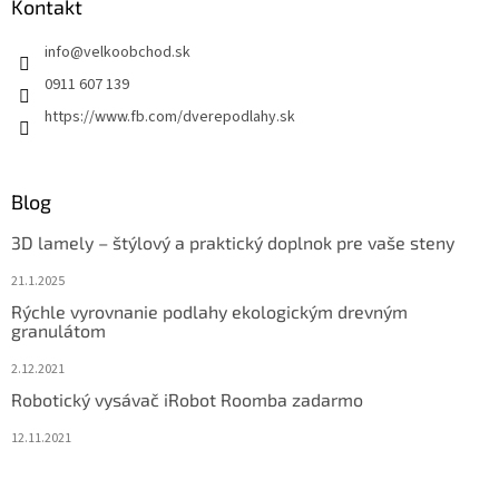
Kontakt
info
@
velkoobchod.sk
0911 607 139
https://www.fb.com/dverepodlahy.sk
Blog
3D lamely – štýlový a praktický doplnok pre vaše steny
21.1.2025
Rýchle vyrovnanie podlahy ekologickým drevným
granulátom
2.12.2021
Robotický vysávač iRobot Roomba zadarmo
12.11.2021