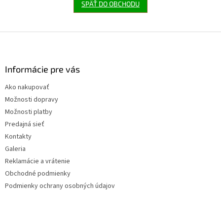
SPÄŤ DO OBCHODU
Z
á
p
ä
Informácie pre vás
t
Ako nakupovať
i
Možnosti dopravy
e
Možnosti platby
Predajná sieť
Kontakty
Galeria
Reklamácie a vrátenie
Obchodné podmienky
Podmienky ochrany osobných údajov