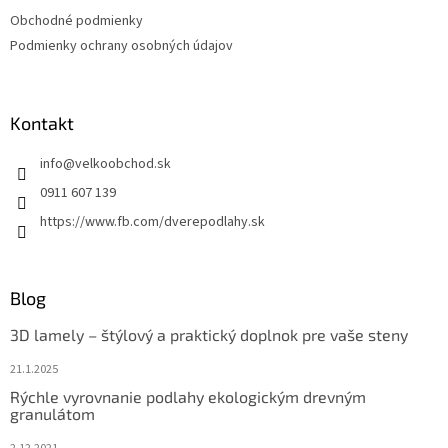
Obchodné podmienky
Podmienky ochrany osobných údajov
Kontakt
info
@
velkoobchod.sk
0911 607 139
https://www.fb.com/dverepodlahy.sk
Blog
3D lamely – štýlový a praktický doplnok pre vaše steny
21.1.2025
Rýchle vyrovnanie podlahy ekologickým drevným
granulátom