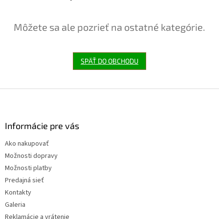
Môžete sa ale pozrieť na ostatné kategórie.
SPÄŤ DO OBCHODU
Z
á
p
ä
Informácie pre vás
t
Ako nakupovať
i
Možnosti dopravy
e
Možnosti platby
Predajná sieť
Kontakty
Galeria
Reklamácie a vrátenie