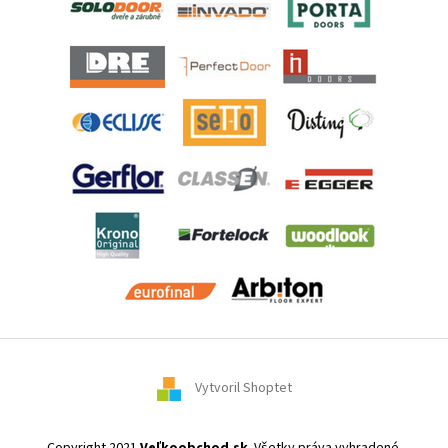
Vytvoril Shoptet
Copyright 2021
Veľkoobchod.sk
. Všetky práva vyhradené.