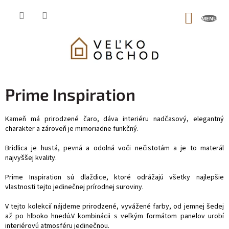
Prejsť
na
NÁKUP
obsah
KOŠÍK
Prime Inspiration
Kameň má prirodzené čaro, dáva interiéru nadčasový, elegantný
charakter a zároveň je mimoriadne funkčný.
Bridlica je hustá, pevná a odolná voči nečistotám a je to materál
najvyššej kvality.
Prime Inspiration sú dlaždice, ktoré odrážajú všetky najlepšie
vlastnosti tejto jedinečnej prírodnej suroviny.
V tejto kolekcií nájdeme prirodzené, vyvážené farby, od jemnej šedej
až po hlboko hnedú.V kombinácii s veľkým formátom panelov urobí
interiérovú atmosféru jedinečnou.