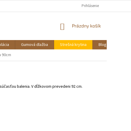
PREDAJNÁ SIEŤ
KONTAKTY
GALERIA
Prihlásenie
REKLAMÁCIE A VRÁTENI
NÁKUPNÝ
Prázdny košík
KOŠÍK
olácia
Gumová dlažba
Strešná krytina
Blog
Návrh i
a 90cm
súčasťou balenia. V dĺžkovom prevedeni 92 cm.