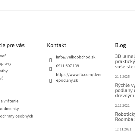
ie pre vás
Kontakt
Blog
vať
3D lamel
info
@
velkoobchod.sk
praktick
opravy
0911 607 139
vaše ste
latby
https://www.fb.com/dver
21.1.2025
eť
epodlahy.sk
Rýchle v
podlahy 
drevným
a vrátenie
2.12.2021
podmienky
Robotick
ochrany osobných
Roomba 
12.11.2021