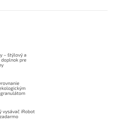
y – štýlový a
ý doplnok pre
ny
yrovnanie
ekologickým
 granulátom
ý vysávač iRobot
zadarmo