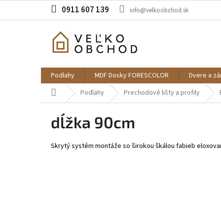
Prejsť
0911 607 139
info@velkoobchod.sk
na
obsah
Podlahy
MDF Dosky FORESCOLOR
Dvere a z
Domov
Podlahy
Prechodové lišty a profily
dĺžka 90cm
Skrytý systém montáže so širokou škálou fabieb eloxova