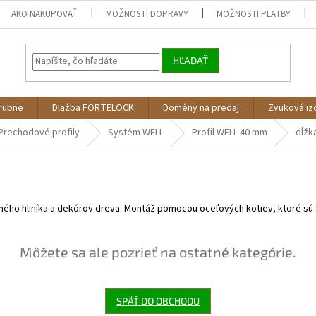
AKO NAKUPOVAŤ
MOŽNOSTI DOPRAVY
MOŽNOSTI PLATBY
HĽADAŤ
árubne
Dlažba FORTELOCK
Domény na predaj
Zvuková iz
Prechodové profily
Systém WELL
Profil WELL 40 mm
dĺžk
ného hliníka a dekórov dreva. Montáž pomocou oceľových kotiev, ktoré sú 
Môžete sa ale pozrieť na ostatné kategórie.
SPÄŤ DO OBCHODU