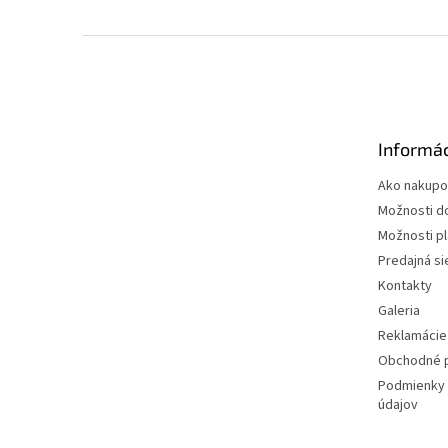
Z
á
p
ä
t
Informác
i
e
Ako nakupo
Možnosti d
Možnosti p
Predajná si
Kontakty
Galeria
Reklamácie 
Obchodné 
Podmienky 
údajov