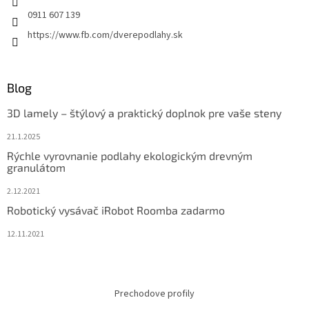
0911 607 139
https://www.fb.com/dverepodlahy.sk
Blog
3D lamely – štýlový a praktický doplnok pre vaše steny
21.1.2025
Rýchle vyrovnanie podlahy ekologickým drevným
granulátom
2.12.2021
Robotický vysávač iRobot Roomba zadarmo
12.11.2021
Prechodove profily