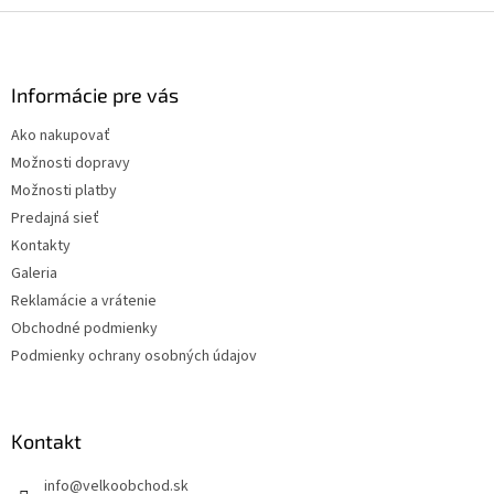
Z
á
p
ä
Informácie pre vás
t
Ako nakupovať
i
Možnosti dopravy
e
Možnosti platby
Predajná sieť
Kontakty
Galeria
Reklamácie a vrátenie
Obchodné podmienky
Podmienky ochrany osobných údajov
Kontakt
info
@
velkoobchod.sk