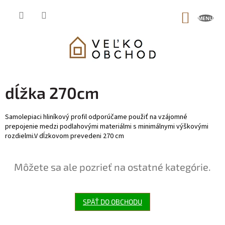
Prejsť
na
NÁKUP
obsah
KOŠÍK
dĺžka 270cm
Samolepiaci hliníkový profil odporúčame použiť na vzájomné
prepojenie medzi podlahovými materiálmi s minimálnymi výškovými
rozdielmi.V dĺzkovom prevedeni 270 cm
Môžete sa ale pozrieť na ostatné kategórie.
SPÄŤ DO OBCHODU