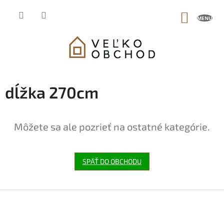
Prejsť
na
NÁKUP
obsah
KOŠÍK
dĺžka 270cm
Môžete sa ale pozrieť na ostatné kategórie.
SPÄŤ DO OBCHODU
Z
á
p