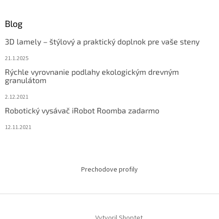
Blog
3D lamely – štýlový a praktický doplnok pre vaše steny
21.1.2025
Rýchle vyrovnanie podlahy ekologickým drevným
granulátom
2.12.2021
Robotický vysávač iRobot Roomba zadarmo
12.11.2021
Prechodove profily
Vytvoril Shoptet