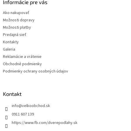
ä
Informácie pre vás
t
Ako nakupovať
i
Možnosti dopravy
e
Možnosti platby
Predajná sieť
Kontakty
Galeria
Reklamácie a vrátenie
Obchodné podmienky
Podmienky ochrany osobných údajov
Kontakt
info
@
velkoobchod.sk
0911 607 139
https://www.fb.com/dverepodlahy.sk