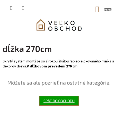
Prejsť
na
NÁKUP
obsah
KOŠÍK
dĺžka 270cm
Skrytý systém montáže so širokou škálou fabieb eloxovaného hliníka a
dekórov dreva.
V dĺžkovom prevedení 270 cm.
Môžete sa ale pozrieť na ostatné kategórie.
SPÄŤ DO OBCHODU