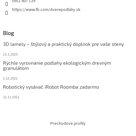
0911 607 139
https://www.fb.com/dverepodlahy.sk
Blog
3D lamely – štýlový a praktický doplnok pre vaše steny
21.1.2025
Rýchle vyrovnanie podlahy ekologickým drevným
granulátom
2.12.2021
Robotický vysávač iRobot Roomba zadarmo
12.11.2021
Prechodove profily