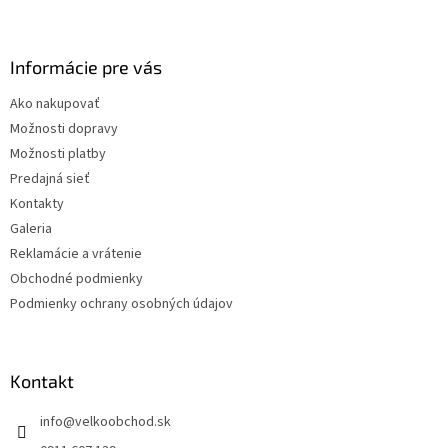
Z
á
p
ä
Informácie pre vás
t
Ako nakupovať
i
Možnosti dopravy
e
Možnosti platby
Predajná sieť
Kontakty
Galeria
Reklamácie a vrátenie
Obchodné podmienky
Podmienky ochrany osobných údajov
Kontakt
info
@
velkoobchod.sk